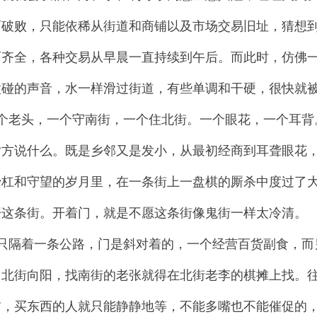
而破败，只能依稀从街道和商铺以及市场交易旧址，猜想
而齐全，各种交易从早晨一直持续到午后。而此时，仿佛
磕碰的声音，水一样滑过街道，有些单调和干硬，很快就
个老头，一个守南街，一个住北街。一个眼花，一个耳背
对方说什么。既是乡邻又是发小，从最初经商到耳聋眼花
抬杠和守望的岁月里，在一条街上一盘棋的厮杀中度过了
开这条街。开着门，就是不愿这条街像鬼街一样太冷清。
只隔着一条公路，门是斜对着的，一个经营百货副食，而
。北街向阳，找南街的老张就得在北街老李的棋摊上找。
前，买东西的人就只能静静地等，不能多嘴也不能催促的