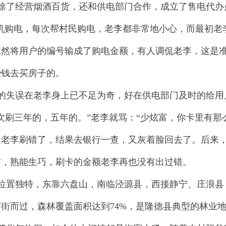
除了经营烟酒百货，还和供电部门合作，成立了售电代办
S机购电，每次帮村民购电，老李都非常地小心，而最初
竟然将用户的编号输成了购电金额，有人调侃老李，这是
些钱去买房子的。
的失误在老李身上已不足为奇，好在供电部门及时的给用
次刷三年的，五年的。”老李就骂：“少炫富，你卡里有那
是老李刷错了，结果去银行一查，又灰着脸回去了。后来
右，熟能生巧，刷卡的金额老李再也没有出过错。
位置独特，东靠六盘山，南临泾源县，西接静宁、庄浪县
街而过，森林覆盖面积达到74%，是隆德县典型的林业