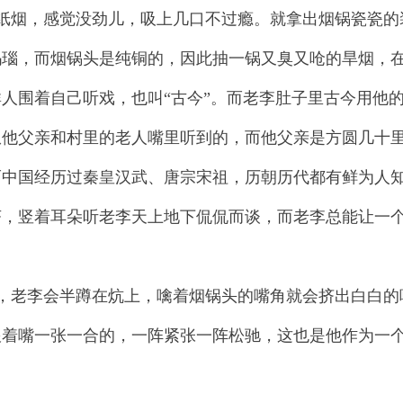
纸烟，感觉没劲儿，吸上几口不过瘾。就拿出烟锅瓷瓷的
玛瑙，而烟锅头是纯铜的，因此抽一锅又臭又呛的旱烟，
人围着自己听戏，也叫“古今”。而老李肚子里古今用他
他父亲和村里的老人嘴里听到的，而他父亲是方圆几十里
而中国经历过秦皇汉武、唐宗宋祖，历朝历代都有鲜为人
茶，竖着耳朵听老李天上地下侃侃而谈，而老李总能让一
，老李会半蹲在炕上，噙着烟锅头的嘴角就会挤出白白的
跟着嘴一张一合的，一阵紧张一阵松驰，这也是他作为一