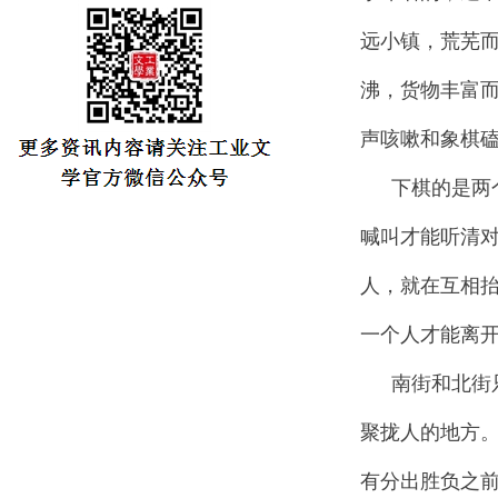
远小镇，荒芜
沸，货物丰富
声咳嗽和象棋
下棋的是两
喊叫才能听清
人，就在互相
一个人才能离
南街和北街
聚拢人的地方
有分出胜负之