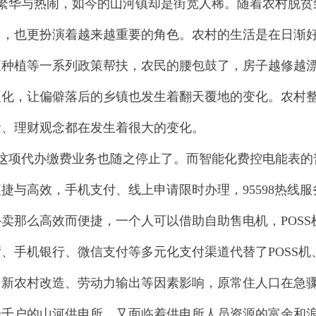
繁华与热闹，如今的山河镇却是街宽人稀。随着农村脱贫
中，也更扮演着越来越重要的角色。农村的生活是在日渐
殖种植等一系列政策帮扶，农民的腰包鼓了，房子越修越
硬化，让偏僻落后的乡镇也发生着翻天覆地的变化。农村
念、理财观念都在发生着很大的变化。
这项代办缴费业务也随之停止了。而智能化费控电能表的
捷与高效，手机支付、线上申请限时办理，95598热线
卖那么高效而便捷，一个人可以借助自助售电机，POS
、手机银行、微信支付等多元化支付渠道代替了POSS
、新农村改造、劳动力输出等因素影响，原常住人口在急
一千户的山河供电所，又面临着供电所人员资源的富余和