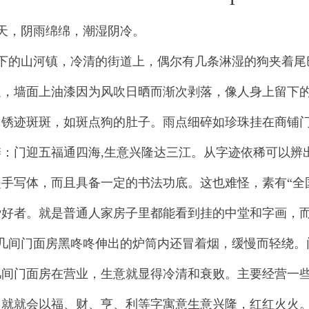
1
天，阴雨绵绵，潮湿阴冷。
下的山河镇，冷清的街道上，偶尔有几条淋湿的狗夹着尾
边，墙面上油漆因为风吹日晒而渐次剥落，像人身上留下
门锈迹斑斑，如斑点狗的肚子。雨点细碎如珍珠挂在商铺
辨：门迎五福通四海,生意兴隆达三江。从字迹依稀可以辨
手写体，而且具备一定的书法功底。这也难怪，素有“全国
爱好者。就是普通人家房子里都能看到挂的中堂和字画，
几间门面房黑咚咚伸出的炉筒内还冒着烟，缓慢而轻绕。
几间门面房在营业，生意就显得冷清和衰败。主要经营一
常就就会以福、财、亨、利等字寓意生意兴隆，红红火火