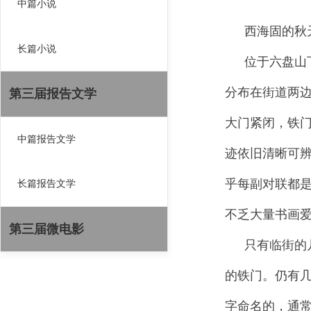
中篇小说
西海固的秋
长篇小说
位于六盘山
分布在街道两
第三届报告文学
大门紧闭，铁
中篇报告文学
迹依旧清晰可
乎每副对联都是
长篇报告文学
不乏大量书画
第三届微电影
只有临街的
的铁门。仍有
字命名的，通