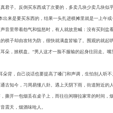
语真君子。反倒买东西成了次要的，多卖几块少卖几块似
本出来是要买东西的，结果一头扎进棋摊里就是一上午或
，声音里带着怨气和愠怒时，有人就故意喊：没有买到盐
里的棋子却由攻转为防，很快就满盘皆输了。围观的就起哄
耳朵，掀棋盘。”男人这才一脸不服输的起身往回走。嘴
耳朵背，自己说话也要提高了嗓门和声调，生怕别人听不
还通古知今，习周易懂八卦。遇上天阴下雨，街道附近的
茶，撕开一包烟丢在桌子上，而往往闲聊拉家常的时间，
声音震天，烟酒味呛人。