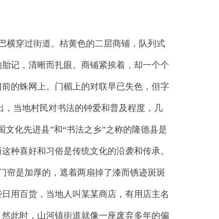
巴横穿过街道。桔黄色的二层商铺，队列式
的胎记，清晰而扎眼。商铺紧挨着，却一个个
门前的蛛网上。门楣上的对联早已失色，但字
出，当地村民对书法的钟爱和普及程度，几
文化先进县”和“书法之乡”之称的隆德县是
而这种喜好和习俗是传统文化的沿袭和传承。
门帘是加厚的，遮着两扇掉了漆而锈迹斑斑
些日用百货，当地人叫某某商店，有用店主名
。然此时，山河镇街道就像一座废弃多年的偏