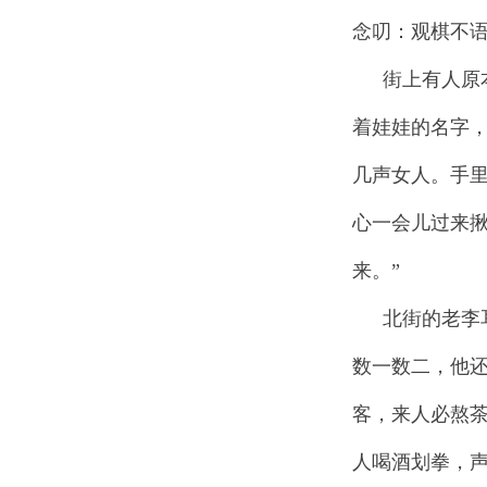
念叨：观棋不
街上有人原
着娃娃的名字
几声女人。手
心一会儿过来揪
来。”
北街的老李
数一数二，他
客，来人必熬
人喝酒划拳，