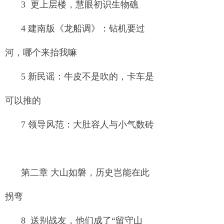
3 更上层楼，慧眼初识生物礁
4 建南版《龙船调》：钻机要过
河，哪个来抬我嘛
5 新民谣：牛皮不是吹的，卡车是
可以推的
7 领导风范：大肚容人与小气数砖
第二章 大山如磐，历史岂能在此
拐弯
8 送别战友，他们成了“留守山