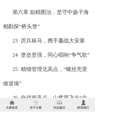
第六章 励精图治，坚守中扬子海
相勘探“桥头堡”
23 厉兵秣马，携手鏖战大安寨
24 堡垒坚强，同心唱响“争气歌”
25 精细管理北高点，“螺丝壳里
做道场”
26 奋战南高点，山窝里飞出“金
낀
ꂇ
ꁡ
넙
大赛首页
关于大赛
作品展示
联系我们
牌队”
27 健体强身，“五星级站库”不是