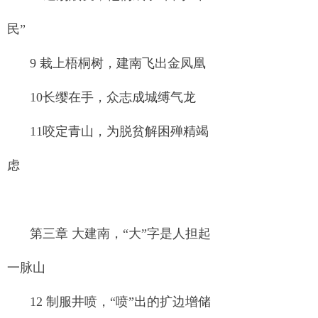
民”
9 栽上梧桐树，建南飞出金凤凰
10长缨在手，众志成城缚气龙
11咬定青山，为脱贫解困殚精竭
虑
第三章 大建南，“大”字是人担起
一脉山
12 制服井喷，“喷”出的扩边增储