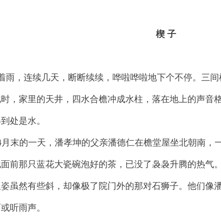
楔 子
着雨，连续几天，断断续续，哗啦哗啦地下个不停。三间
此时，家里的天井，四水合檐冲成水柱，落在地上的声音
得到处是水。
0年4月末的一天，潘孝坤的父亲潘德仁在檐堂屋坐北朝南
他面前那只蓝花大瓷碗泡好的茶，已没了袅袅升腾的热气
坐姿虽然有些斜，却像极了院门外的那对石狮子。他们像
雨或听雨声。