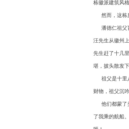
栋徽派建筑风
然而，这栋
潘德仁祖父
汪先生从徽州
先生赶了十几
堪，披头散发
祖父是十里
财物，祖父沉
他们都蒙了
了我乘的航船