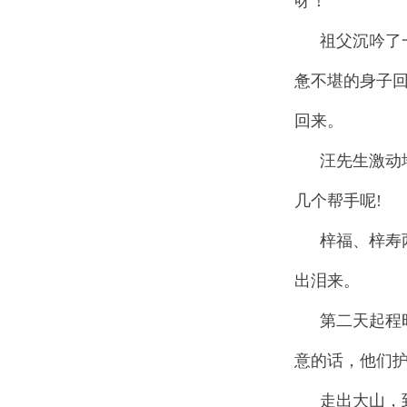
呀！
祖父沉吟了
惫不堪的身子
回来。
汪先生激动
几个帮手呢!
梓福、梓寿
出泪来。
第二天起程
意的话，他们
走出大山，