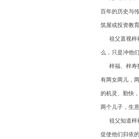
百年的历史与
筑屋或投资教
祖父直视梓
么，只是冲他
梓福、梓寿
有两女两儿，
的机灵、勤快
两个儿子，生
祖父知道梓
促使他们归依