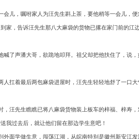
一会儿，嘱咐家人为汪先生斟上茶，要他稍等一会儿，便
回到家，告诉汪先生那八大麻袋的货物已撂在家门前的江
地喊了声潘大哥，欲跪地叩拜。祖父却把他扶住了，说，
两人扛着最后两包麻袋进屋时，汪先生轻轻地舒了一口大
时，汪先生瞧瞧已将八麻袋货物装上板车的梓福、梓寿，
护送我过去后，就让他们留在那边学生意吧！
到外面学做生意，闯荡江湖，从皖南特别是徽州新安江发