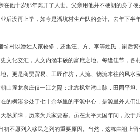
亲在他十岁那年离开了人世。父亲用他并不硬朗的身子硬
毕业后没再上学，如今是潘坑村生产队的会计。去年下半
潘坑村以潘姓人家较多，还集汪、方、李等姓氏，嗣后繁
历史文化交汇，人文内涵丰硕的富庶之地。每逢佳节，各
驻地。更是商贾贸易、工匠作坊，人流、物流来往的风水
与朝山麓龙泉庄仅一江之隔；北靠枫堂湾山脉，田园平坦
所在的枫溪乡处于七十余华里的平源中心，是源里外人们
的天然屏障，历来为兵家要塞。虽在太平天国年间，毁于
当初不愿列入移民之列的重要原因。当然，这栋由祖上留