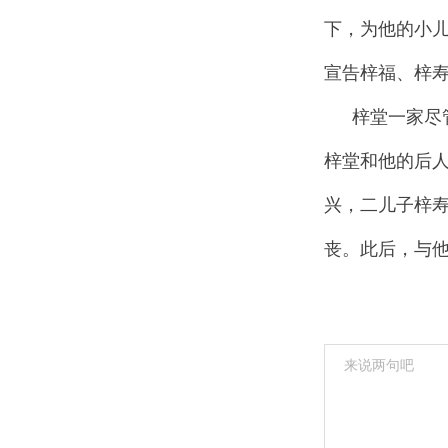
下，为他的小
宣告梓福、梓
梓堂一家尽
梓堂和他的后
兴，二儿子梓
丧。此后，与