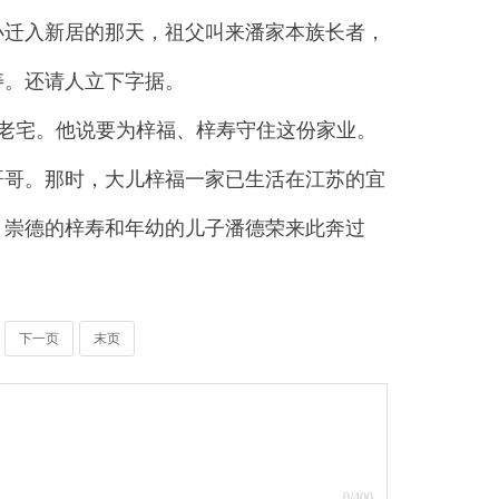
小迁入新居的那天，祖父叫来潘家本族长者，
寿。还请人立下字据。
老宅。他说要为梓福、梓寿守住这份家业。
哥哥。那时，大儿梓福一家已生活在江苏的宜
，崇德的梓寿和年幼的儿子潘德荣来此奔过
下一页
末页
0
/400