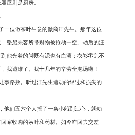
东厢屋则是厨房。
。
了一位做茶叶生意的徽商汪先生。那年这位
匪，整船乘客所带财物被抢劫一空。劫后的汪
看到他光着的脚既有泥也有血渍；衣衫零乱不
哥，我遭难了。我十几年的辛劳全泡汤啦！
处事路数。听过汪先生遭劫的经过和损失的
，他们五六个人摇了一条小船到江心，就劫
才回家收购的茶叶和药材。如今咋回去交差