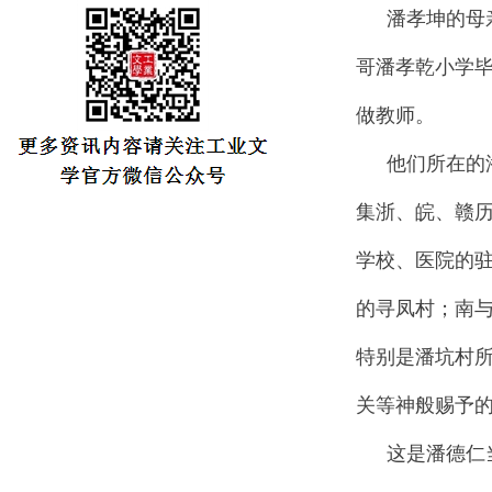
潘孝坤的母
哥潘孝乾小学
做教师。
他们所在的
集浙、皖、赣
学校、医院的
的寻凤村；南
特别是潘坑村
关等神般赐予
这是潘德仁