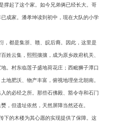
是撑起了这个家。如今兄弟俩已经长大。哥
年已成家。潘孝坤读到初中，现在大队的小学
衍，都是集浙、赣、皖后裔。因此，这里是
村百姓云集，熙熙攘攘，成为原乡政府机关、
宝地。村东临莲子盛地荷花庄；西毗狮子潭口
、土地肥沃、物产丰富，俯视地理坐北朝南。
出入的必经之所。那些石佛殿、豁令寺和石门
兵燹，但遗址依然，天然屏障当然还在。
传下的木楼为其心愿的实现提供了保障。这