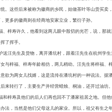
传统。这些后来被称为徽商的乡民，始做茶叶等山货买卖
育，更多的徽商则在经商地安家立业，繁衍子孙。
福、梓寿许久，他看到这两儿眼中殷切的光芒，说，那就
们挥了挥手。
护送汪先生及货物，离开潘坑村，跟着汪先生在杭州学生
两女与梓福、梓寿年龄相仿，两儿稍幼。汪先生将梓福、
，意欲为两女儿找婿，这是流传在潘坑村的一种说法。据
意后来转行了，主要生产并经营蜡烛、桐油，还开过油坊
福和梓寿及他们的后人们再也回不了潘家祖居之地。但他
的办法，当然是他们父母这儿的家业。所以，祖父有生之