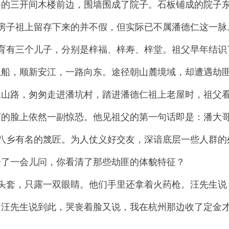
格的三开间木楼前边，围墙围成了院子。石板铺成的院子
房子祖上留存下来的并不假，但实际已不属潘德仁这一脉
育有三个儿子，分别是梓福、梓寿、梓堂。祖父早年结识
上船，顺新安江，一路向东。途径朝山麓境域，却遭遇劫
里山路，匆匆走进潘坑村，踏进潘德仁祖上老屋时，祖父
下的脸上依然一副惊恐。他见祖父的第一句话即是：潘大
八乡有名的篾匠。为人仗义好交友，深谙底层一些人群的
吟了一会儿问，你看清了那些劫匪的体貌特征？
头套，只露一双眼睛。他们手里还拿着火药枪。汪先生说
。汪先生说到此，哭丧着脸又说，我在杭州那边收了定金