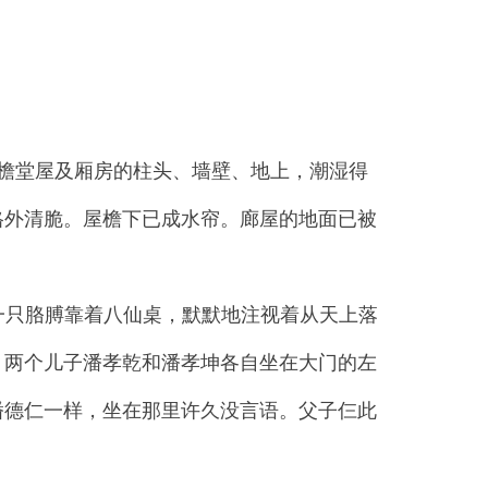
檐堂屋及厢房的柱头、墙壁、地上，潮湿得
格外清脆。屋檐下已成水帘。廊屋的地面已被
，一只胳膊靠着八仙桌，默默地注视着从天上落
。两个儿子潘孝乾和潘孝坤各自坐在大门的左
潘德仁一样，坐在那里许久没言语。父子仨此