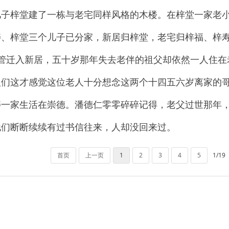
儿子梓堂建了一栋与老宅同样风格的木楼。在梓堂一家老
寿、梓堂三个儿子已分家，新居归梓堂，老宅归梓福、梓
管迁入新居，五十岁那年失去老伴的祖父却依然一人住在
人们这才感觉这位老人十分想念这两个十四五六岁离家的
寿一家生活在崇德。潘德仁零零碎碎记得，老父过世那年
他们断断续续有过书信往来，人却没回来过。
首页
上一页
1
2
3
4
5
1/19